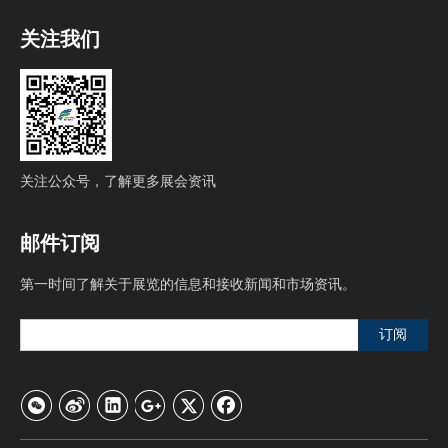
水产品加工储运设备设施：加工、包装设备，称量、检测设备，冷
冻、冷藏设备设施，冷链物流设备设施；
关注我们
智慧渔业：现代渔业养殖技术与设备、人工智能、信息化建设及运
营服务、水产饲料与种苗，鱼药与水质；
远洋捕捞
装备及技术：各类捕捞装备及技术
。
同期活动：
中国
东盟渔业合作论坛
-
关注公众号，了解更多展会资讯
远洋渔业高质量发展圆桌会议
闽台渔业融合发展论坛
私域买手节
邮件订阅
小宴会
·多宴席专场采购对接
第一时间了解关于展览的信息和接收新闻和市场资讯。
食材供应链专场对接会
全国青年名厨精英赛
订阅
中国乡厨创意烹饪技能大赛
覆盖买家
观众群体
/
经销商
批发商
贸易商
代理商
/
/
/
连锁餐饮
社会餐饮
宴会酒楼
供应链
中央厨房
/
/
/
/