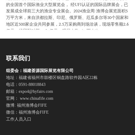
的全国首个国际渔业大型展览会，
经UFI认证的国际品牌展会，
已
发展成全球前三大的渔业专业展会。
渔业周·渔博会展览面积
2024
5
万平方米，来自洪都拉斯、印尼、俄罗斯、厄瓜多尔等
个国家和
30
地区近
家企业共同参展，
万采购商到场洽谈，现场零售额
500
2.5
2.6
亿元，经贸配对额
亿元，观展人数
万人次。
11.89
16.5
名称：
中国（福州）国际渔业博览会
时间：
年
月
日
月
日
2025
6
13
-6
15
联系我们
地点：
福州海峡国际会展中心
组委会：福建荟源国际展览有限公司
展出面积：
80000平方米
地址：福建省福州市鼓楼区铜盘路软件园A区22栋
专业买家：
80000+
电话：0591-88018843
参展企业数：
1200+
邮箱：
expo4@hyfairs.com
展品范围：
官网： www.chinafife.com
各类水（海）产品：冷冻、冰鲜、鲜活、干制等产品；
微博: 福州渔博会FIFE
预制菜餐饮食材系列：即食调理食品、预制海鲜类、预制荤菜类、
微信：福州渔博会FIFE
预制素菜类、预包装食品等餐饮食材；
工作人员入口
精加工类水产食品系列：调理调味食品、罐头食品、水产精加工食
品、休闲类食品、鱼糜鱼浆制品等；